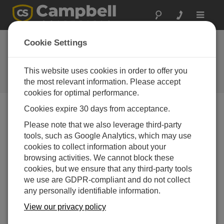
Toggle
navigat
Scientific
Cookie Settings
Enterprises
This website uses cookies in order to offer you
A Campbell Scientific
consultant/integrator
the most relevant information. Please accept
cookies for optimal performance.
Cookies expire 30 days from acceptance.
Please note that we also leverage third-party
tools, such as Google Analytics, which may use
cookies to collect information about your
browsing activities. We cannot block these
Contact Information
cookies, but we ensure that any third-party tools
45 Agion Saranta Str.
we use are GDPR-compliant and do not collect
18346 Athens
any personally identifiable information.
Greece
View our privacy policy
Website:
www.scienter.gr