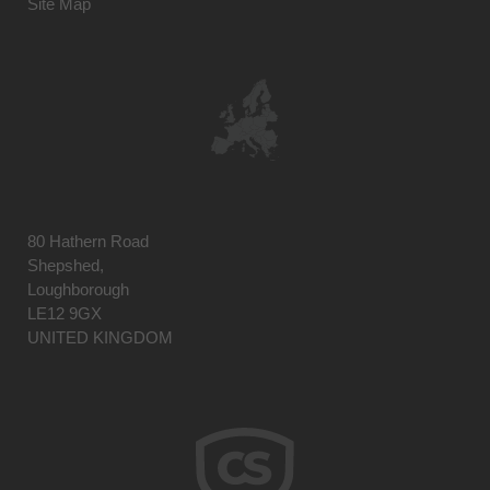
Site Map
80 Hathern Road
Shepshed,
Loughborough
LE12 9GX
UNITED KINGDOM