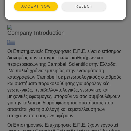
Phone: 0030 210 4823421 / 4838270
REJECT
ACCEPT NOW
Fax: 0030 210 4820580
Email:
kosmas@scienter.gr
Company Introduction
Οι Επιστημονικές Επιχειρήσεις Ε.Π.Ε. είναι ο επίσημος
διανομέας των καταγραφικών, αισθητήρων και
περιφερειακών της Campbell Scientific στην Ελλάδα.
Με πολλά χρόνια εμπειρίας στην ενσωμάτωση
καταγραφέων Campbell σε μετεωρολογικούς σταθμούς
και συστήματα παρακολούθησης για υδρολογικές,
γεωτεχνικές, περιβαλλοντολογικές, γεωργικές και
μηχανικές εφαρμογές, μπορούν να σας συμβουλέψουν
για την καλύτερη διαμόρφωση του συστήματος που
απαιτείται για τη συλλογή και εκμετάλλευση των
στοιχείων που σας ενδιαφέρουν.
Οι Επιστημονικές Επιχειρήσεις Ε.Π.Ε. έχουν εργαστεί